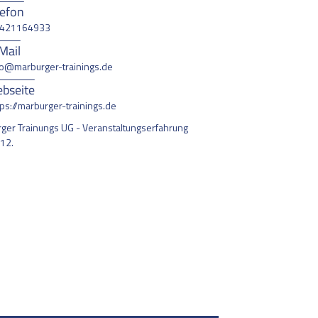
lefon
421164933
Mail
fo@marburger-trainings.de
bseite
tps://marburger-trainings.de
ger Trainungs UG - Veranstaltungserfahrung
012.