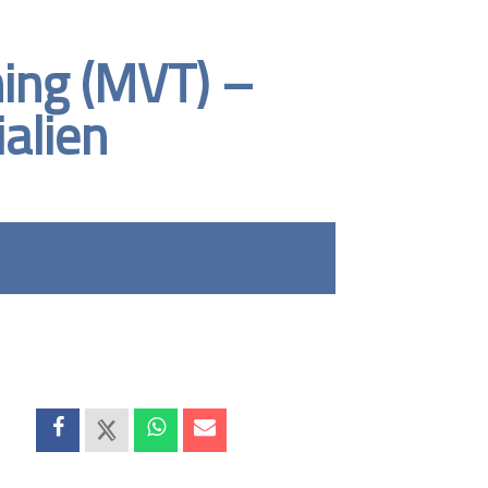
ing (MVT) –
ialien