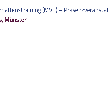
altenstraining (MVT) – Präsenzveranstalt
s, Münster
altenstraining (MVT) – Online-Fortbildung