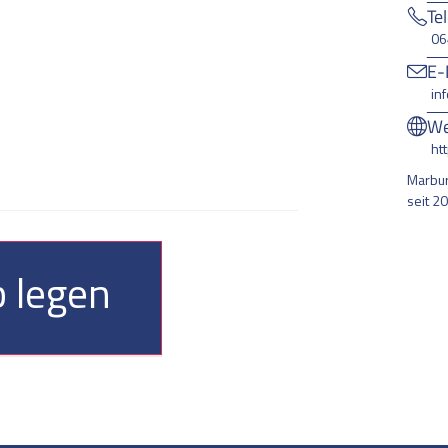
Te
06
E-
in
We
ht
Marbur
seit 2
 legen