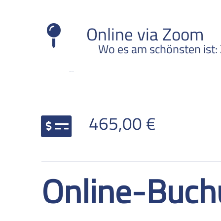
STANDORT
Online via Zoom
Wo es am schönsten ist:
Online per Zoom
PREIS
465,00 €
Online-Buch