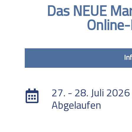
Das NEUE Marb
Online-
In
DATUM
27. - 28. Juli 2026
Abgelaufen
STANDORT