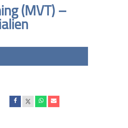
ing (MVT) –
ialien