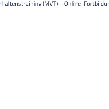
altenstraining (MVT) – Online-Fortbildung
Marburger Trainings
r
Zur Wann 7 | 35041 Marburg
+49 6421/164 933
 Widerruf
buero@marburger-trainings.de
Folg