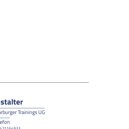
stalter
rburger Trainings UG
lefon
421164933