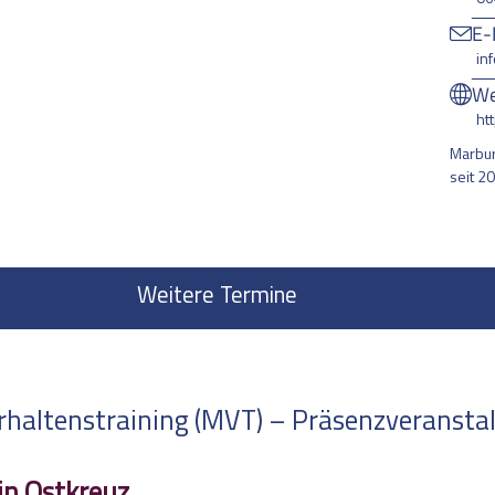
E-
in
We
ht
Marbur
seit 2
Weitere Termine
altenstraining (MVT) – Präsenzveranstalt
in Ostkreuz