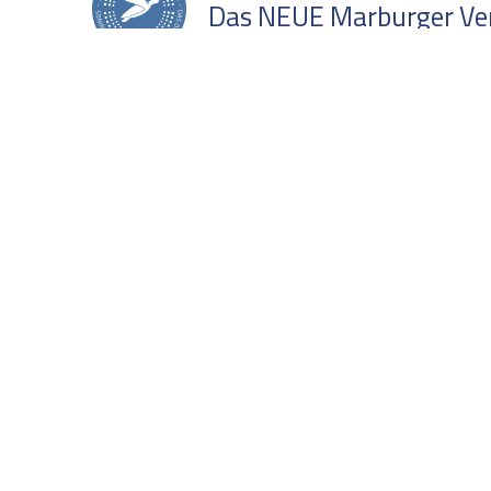
Das NEUE Marburger Verh
AUSVERKAUFT
Online via Zoom
AGB
Sprechzeiten
Datenschutz
Freitag, 08:00-10:00 Uh
Impressum
Buchung stornieren /
Login