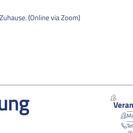
 Zuhause. (Online via Zoom)
ung
Veran
Ma
Te
06