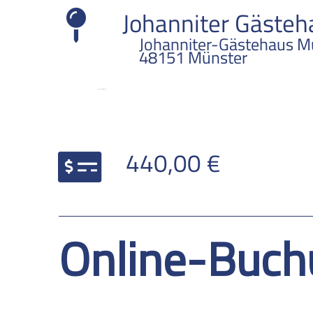
Johanniter Gästeh
Johanniter-Gästehaus Mü
48151 Münster
Johanniter Gästehaus
PREIS
440,00 €
Online-Buch