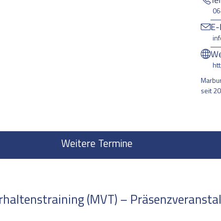
06
E-
in
We
ht
Marbur
seit 2
Weitere Termine
altenstraining (MVT) – Präsenzveranstalt