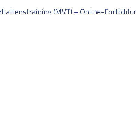
altenstraining (MVT) – Online-Fortbildung
Marburger Trainings
r
Zur Wann 7 | 35041 Marburg
+49 6421/164 933
 Widerruf
buero@marburger-trainings.de
Folg