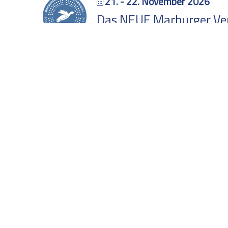
21. - 22. November 2026
Das NEUE Marburger Verh
AUSVERKAUFT
Online via Zoom
AGB
Sprechzeiten
Datenschutz
Freitag, 08:00-10:00 Uh
Impressum
Buchung stornieren /
Login