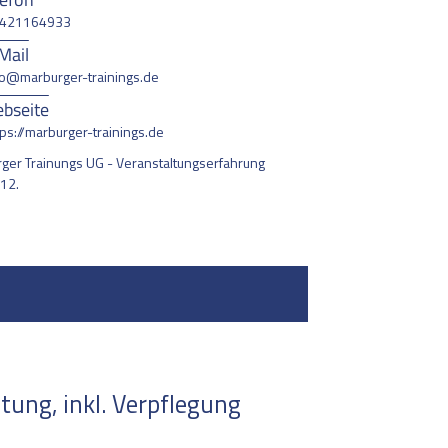
421164933
Mail
fo@marburger-trainings.de
bseite
tps://marburger-trainings.de
ger Trainungs UG - Veranstaltungserfahrung
012.
ung, inkl. Verpflegung