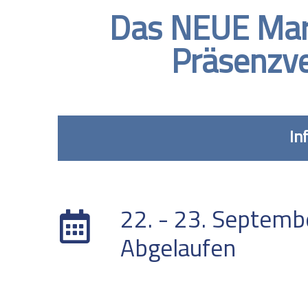
Das NEUE Marb
Präsenzve
In
DATUM
22. - 23. Septem
Abgelaufen
STANDORT