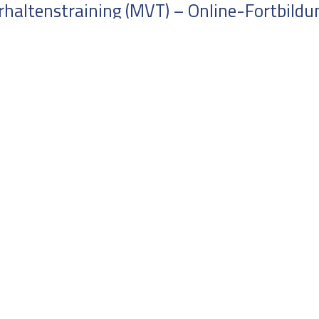
altenstraining (MVT) – Online-Fortbildung
Marburger Trainings
r
Zur Wann 7 | 35041 Marburg
+49 6421/164 933
 Widerruf
buero@marburger-trainings.de
Folg