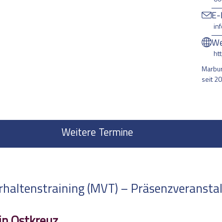
E-
in
We
ht
Marbur
seit 2
Weitere Termine
altenstraining (MVT) – Präsenzveranstalt
in Ostkreuz