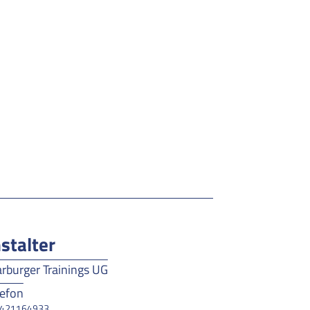
stalter
rburger Trainings UG
lefon
421164933