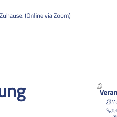
 Zuhause. (Online via Zoom)
ung
Veran
Ma
Te
06