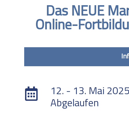
Das NEUE Marb
Online-Fortbildu
In
DATUM
12. - 13. Mai 202
Abgelaufen
STANDORT