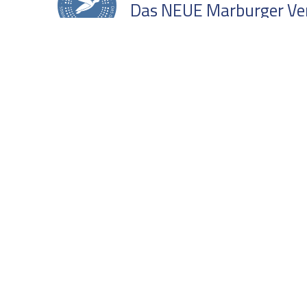
Das NEUE Marburger Verh
AUSVERKAUFT
Online via Zoom
AGB
Sprechzeiten
Datenschutz
Freitag, 08:00-10:00 Uh
Impressum
Buchung stornieren /
Login