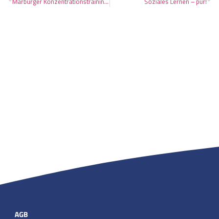
Marburger Konzentrationstraining (MKT) für Kindergarten und Vorklasse
Soziales Lernen – pur!
AGB