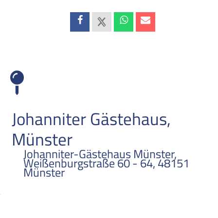
STANDORT
Johanniter Gästehaus,
Münster
Johanniter-Gästehaus Münster,
Weißenburgstraße 60 - 64, 48151
Münster
us